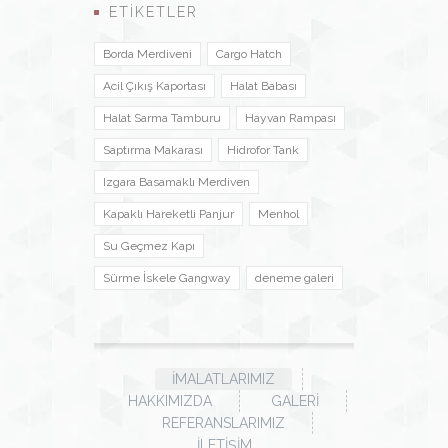
ETIKETLER
Borda Merdiveni
Cargo Hatch
Acil Çıkış Kaportası
Halat Babası
Halat Sarma Tamburu
Hayvan Rampası
Saptırma Makarası
Hidrofor Tank
Izgara Basamaklı Merdiven
Kapaklı Hareketli Panjur
Menhol
Su Geçmez Kapı
Sürme İskele Gangway
deneme galeri
İMALATLARIMIZ
HAKKIMIZDA
GALERI
REFERANSLARIMIZ
İLETIŞIM