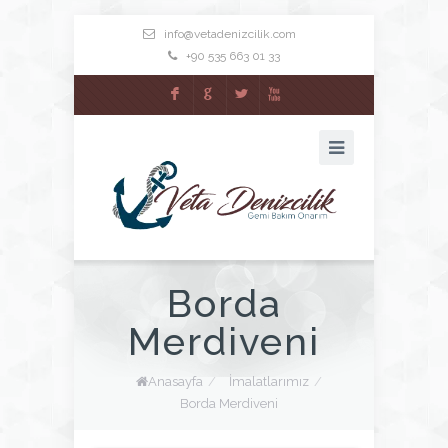
info@vetadenizcilik.com
+90 535 663 01 33
F
G
L
X
Borda
Merdiveni
Anasayfa
/
İmalatlarımız
/
Borda Merdiveni