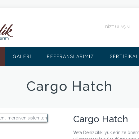
BIZE ULAŞIN!
GALERİ
REFERANSLARIMIZ
SERTIFIKA
Cargo Hatch
Cargo Hatch
V
eta Denizcilik, yüklerinize önem 