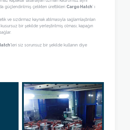
rmaz kapaklar tasarlayan uzman kadromuz aynı
a güçlendirilmiş çelikten ürettikleri
Cargo Hatch
’ ı
etik ve sızdırmaz kaynak atılmasıyla sağlamlaştırılan
kusursuz bir şekilde yerleştirilmiş olması, kapağın
sağlar.
Hatch
’leri siz sorunsuz bir şekilde kullanın diye