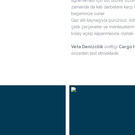
uğramaması için üst düzey sızdı
zamanda da katı darbelere karşı d
beğeninize sunar.
Gaz altı kaynağıyla pürüzsüz, est
çelik çerçeveler ve menteşelerin 
kolay açılıp kapanmasına olanak 
Veta Denizcilik
ürettiği
Cargo 
önceden test etmektedir.