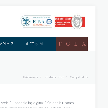
+90
info@vetadenizcilik.com
535
663
01
F
G
L
X
LARIMIZ
İLETİŞİM
33
Anasayfa
/
İmalatlarımız
/
Cargo Hatch
verir. Bu nedenle taşıdığınız ürünlerin bir zarara