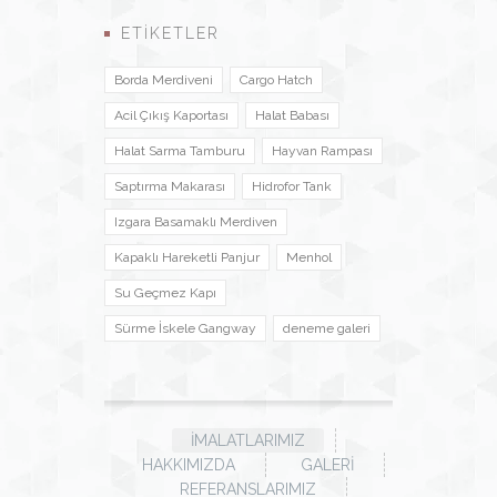
ETIKETLER
Borda Merdiveni
Cargo Hatch
Acil Çıkış Kaportası
Halat Babası
Halat Sarma Tamburu
Hayvan Rampası
Saptırma Makarası
Hidrofor Tank
Izgara Basamaklı Merdiven
Kapaklı Hareketli Panjur
Menhol
Su Geçmez Kapı
Sürme İskele Gangway
deneme galeri
İMALATLARIMIZ
HAKKIMIZDA
GALERI
REFERANSLARIMIZ