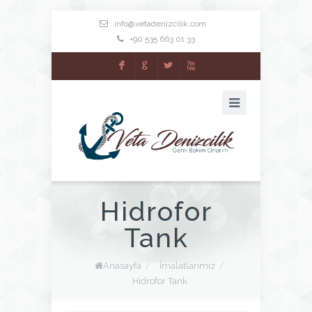
info@vetadenizcilik.com
+90 535 663 01 33
F
G
L
X
Hidrofor
Tank
Anasayfa
/
İmalatlarımız
/
Hidrofor Tank